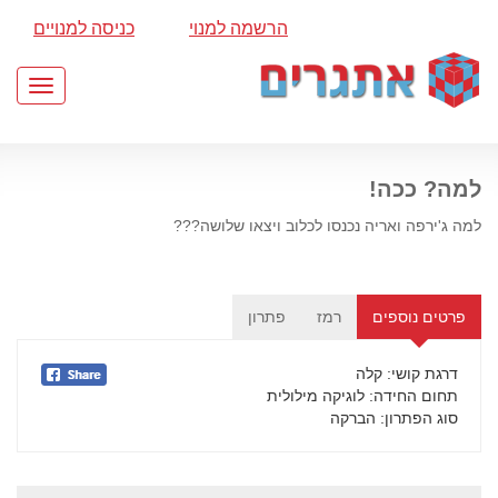
הרשמה למנוי
כניסה למנויים
Toggle
gation
למה? ככה!
למה ג'ירפה ואריה נכנסו לכלוב ויצאו שלושה???
פרטים נוספים
רמז
פתרון
דרגת קושי
: קלה
תחום החידה
: לוגיקה מילולית
סוג הפתרון
: הברקה