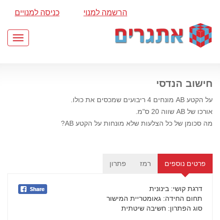
הרשמה למנוי
כניסה למנויים
Toggle
gation
חישוב הנדסי
על הקטע AB מונחים 4 ריבועים שמכסים את כולו.
אורכו של AB שווה 20 ס"מ.
מה סכומן של כל הצלעות שלא מונחות על הקטע AB?
פרטים נוספים
רמז
פתרון
דרגת קושי
: בינונית
תחום החידה
: גאומטריית המישור
סוג הפתרון
: חשיבה שיטתית