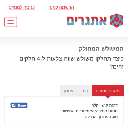
הרשמה למנוי
כניסה למנויים
Toggle
gation
המשולש המחולק
כיצד תחלקו משולש שווה-צלעות ל-4 חלקים
זהים?
פרטים נוספים
רמז
פתרון
דרגת קושי
: קלה
תחום החידה
: גאומטריית המישור
סוג הפתרון
: הברקה