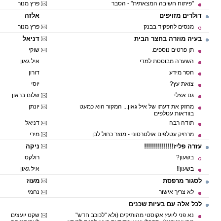
"פיתוח חשיבה המצאתית" - הסבר
פרץ מנור
דולרים מזויפים
אלזה
מנסים להפקיד בבנק
פרץ מנור
בעיה מוזרה בחצר הבית
דניאל
תן פרטים נוספים.
שוקי
השערה מבוססת למדי
איל גאון
חסר מידע
דורון
צואת עץ?
יוסי
גם אצלי
שלום בראון
מחזק את דעתו של איל גאון... המקור הוא כמעט
יונתן
בוודאות עטלפים
תודה רבה
דניאל
מרחיק עטלפים אולטרסוני - מוצר כחול לבן
מירי
עזרה פליז!!!!!!!!!!!!!!!
ניקה
בשעון?
רולקס
בשעון!!
איל גאון
לסגור מרפסת
מעוז
לא צריך אישור
נחמי
לכל אלה עם בעיות שכנים
נא פני ליועץ אקוסטי מהותיקים (ולא "לכוכב חדש"
שקט יועצים