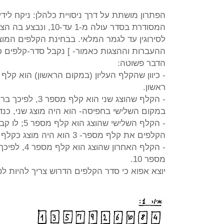
הפתרון מושתת על דרך ניסויית כלהלן: ניקח לידינו חפי
המסודרת בסדר עולה מ-1 עד-10, ונבצע בה הצגות והעברות כבשאלה
לסירוגין עד לגמר המלאי. בבחינת הקלפים המוצ
ההעברות וההצגות כאמור- ] נקבל סדר-קלפים כמוראה 
הדבר פשוטה:
- כיוון שהקלף העליון (במקום הראשון) הוא קלף מספר 1, הרי הוא
ראשון.
- הקלף שהוצג שני הוא קלף מספר 3, לפיכך ברור כי לו קבענו את קלף מספר 2
במקום השלישי בחפיסה- הוא היה מוצג שני, כנ
- הקלף השלישי שהוצג הוא קלף מספר 5; לו קבענו במקום החמישי בחפיסת
הקלפים את קלף מספר- 3 הוא היה מוצג כקלף שלישי, כנדרש בלהטוט.
- הקלף האחרון שהוצג הוא קלף מספר 4, לפיכך צריך שבמקום הרביעי יונח קלף
מספר 10.
יוצא אפוא כי סדר הקלפים הדרוש צריך להיות לפי 