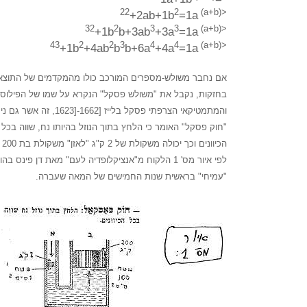
2
(a+b)
<22
+2ab+1b
=1a
2
3
3
(a+b)
<32
+1b
b+3ab
+3a
=1a
2
2
3
4
4
(a+b)
<43
+1b
+4ab
b
b+6a
+4a
=1a
אם נחבר משולש-מספרים המורכב כולו מהמקדמים של התוצא
בחזקות, נקבל את "משולש פסקל" הנקרא על שמו של הפילוסו
והמתמטיקאי הצרפתי פסקל בלייז [1662-[1623, זה אשר גם ניסח את
"חוק פסקל" האומר כי הלחץ בתוך הנוזל בהיותו נח, שווה בכל
הכיוונים וכך יכולה משקולת של 2 ק"ג "לאזן" משקולת בת 200 ק"ג,
לפי איור מס' 1 הלקוח מ"אנציקלופדיה לעם" מאת דן פינס בהוצאת
"עמיחי" בראשית שנות החמישים של המאה שעברה.