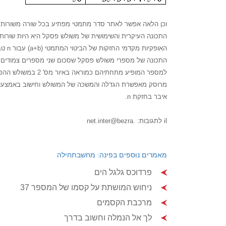
וכן הלאה אפשר לאתר סדר מתמטי מפתיע בכל שורה משורות 
התכונה העיקרית והשימושית של משולש פסקל היא היות שורו
האופקיות מקדמי החזקות של הביטוי המתמטי
(a+b) עבור n טבעי.
התכונה של מספרי משולש פסקל שסכום שני מספרים צמודים ב
למספר המופיע מתחתיהם כמוראה באיור מס' 2 במשולש ההפוך המתוחם בקו
מרוסק מאפשרת הגדלה והמשכה של המשולש וחישוב באמצעותו
איבר בחזקת n.
il לתגובות: .net.inter@bezra
מאמרים נוספים בפינה: מחשבתחילה
פרדוכס גלגל הים
ניחוש המושתת על קסמו של המספר 37
מרכבת הקסמים
לך אל הנמלה וחשוב בדרך