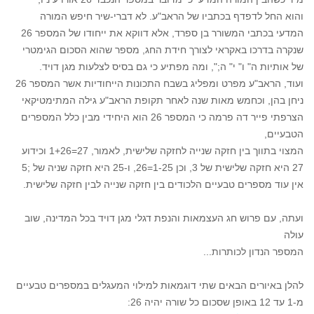
והוא החל לדפדף בכתביו של הראב"ע. לא דברי-שיר חיפש המורה
המדעי בכתבי המשורר בן ספרד, אלא דווקא את ייחודו של המספר 26
שנקרה בדרכו באקראי לצורך חידת החג, מספר שהוא הסכום הגימטרי
של אותיות ה" ו" י" ה;", ומה מפתיע כי גם בסיס לצלעות מגן דויד.
ועוד, הראב"ע מפרט ומפליג בשבח התכונות הייחודיות אשר המספר 26
ניחן בהן, וכחמש מאות שנה לאחר תקופת הראב"ע גילה המתימטיקאי
הצרפתי פייר דה פרמה כי המספר 26 הוא היחידי מבין כלל המספרים
הטבעיים,
המצוי בתווך בין חזקה שנייה לחזקה שלישית, לאמור, 27=1+26 וכידוע
27 היא חזקה שלישית של 3, וכן 1-25=26, ו-25 היא חזקה שניה של ;5
אין עוד מספרים טבעיים הלכודים בין חזקה שנייה לבין חזקה שלישית.
ועתה, עם פרוש חג העצמאות והנפת דגלי מגן דויד בכל המדינה, שוב
עולה
המספר הנדון לכותרות...
להלן באיורים הבאים שתי דוגמאות למילוי המעגלים במספרים טבעיים
מ-1 עד 12 באופן שסכום כל שורה יהיה 26: