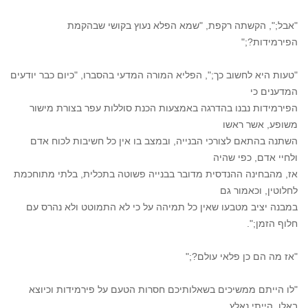
"אבל;", הקשתה רקפת, "שמא הפלא נעוץ בקושי שבהקמת
הפירמידות?;"
"טעות היא לחשוב כך;", הפליא המורה המדעי בהסברו, "כיום כבר יודעים
המדענים כי
הפירמידות נבנו בהדרגה באמצעות הכנת סוללות עפר בצורת מישור
משופע, אשר ראשו
השתנה בהתאם לצורכי הבנייה, ובמצב בו אין כל חשיבות לכוח אדם
ולחיי אדם, כפי שהיה
אז, מהבחינה ההנדסית מדובר בבנייה פשוטה בתכלית, בלתי מתוחכמת
לחלוטין, וכאמור גם
במבנה יציב מטבעו שאין כל תמיהה על כי לא התמוטט ולא נהרס עם
חלוף הזמן;".
"אז מה הם כן פלאי עולם?;"
"לו הייתם ממשיכים בשאלותיכם חסרות הטעם על פירמידות וכיוצא
באלו, הייתי נאלץ