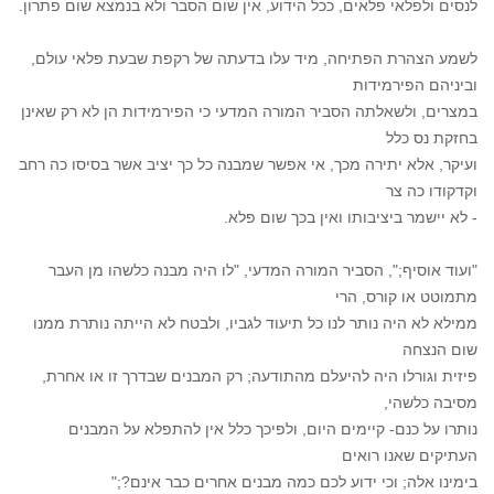
לנסים ולפלאי פלאים, ככל הידוע, אין שום הסבר ולא בנמצא שום פתרון.
לשמע הצהרת הפתיחה, מיד עלו בדעתה של רקפת שבעת פלאי עולם,
וביניהם הפירמידות
במצרים, ולשאלתה הסביר המורה המדעי כי הפירמידות הן לא רק שאינן
בחזקת נס כלל
ועיקר, אלא יתירה מכך, אי אפשר שמבנה כל כך יציב אשר בסיסו כה רחב
וקדקודו כה צר
- לא יישמר ביציבותו ואין בכך שום פלא.
"ועוד אוסיף;", הסביר המורה המדעי, "לו היה מבנה כלשהו מן העבר
מתמוטט או קורס, הרי
ממילא לא היה נותר לנו כל תיעוד לגביו, ולבטח לא הייתה נותרת ממנו
שום הנצחה
פיזית וגורלו היה להיעלם מהתודעה; רק המבנים שבדרך זו או אחרת,
מסיבה כלשהי,
נותרו על כנם- קיימים היום, ולפיכך כלל אין להתפלא על המבנים
העתיקים שאנו רואים
בימינו אלה; וכי ידוע לכם כמה מבנים אחרים כבר אינם?;"