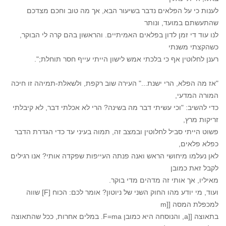
לענות כי על הפלאים נדבר בשיעור הבא, אך מה טוב וחכם מצדכם
שהתעשתם במועד, ונותר
לנו עוד די זמן לדון בפלאים האמיתיים. והראשון בהם קרה לי הבוקר,
כשהקצתי משנתי
רענן לחלוטין אף כי בלכתי אמש לישון הייתי עייף חסר תוחלת;".
"אז מה הפלא, הרי ישנת..." העירה שוב רקפת, ולשאלת-תמיהה זו חיכה
המורה המדעי,
כדי להשיב: "וכי עשיתי דבר מה בשינה? הרי לא אכלתי דבר, לא קיבלתי
זריקות מרץ,
פשוט הייתי סביל לחלוטין ובמצב זה, תמוה בעיני עד כדי הגדרת הדבר
כפלא פלאים,
לאן נעלמו מיחושי הראש ואנה פנתה העייפות שפקדה אותי? אנו רגילים
לקבל זאת כמובן
מאיליו, אך אותי זה מדהים מדי בוקר.
ועוד, מי יודע מהו החוק השני של ניוטון? אומר לכם: הכוח [F] שווה
למכפלת המסה [[m
בתאוצה [[a, והנוסחה היא כמובן F=ma. במלים אחרות, ככל שהתאוצה